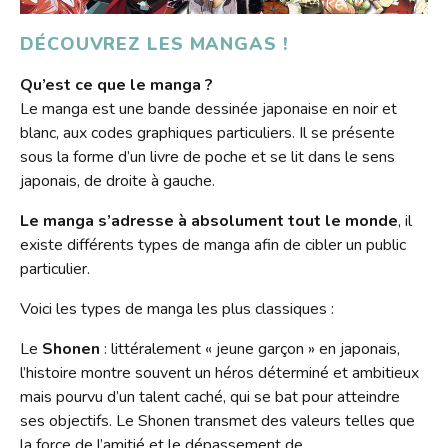
S'inscrire
HORAIRES
Jeux vidéo
Emprunter
DÉCOUVREZ LES MANGAS !
Lire dans d'autres langues
Le Bibliobus
Prolonger
Qu’est ce que le manga ?
Livres numériques
Présentation
L'association
Le manga est une bande dessinée japonaise en noir et
Réserver
Mangas
blanc, aux codes graphiques particuliers. Il se présente
Actualités
Pour les classes
sous la forme d’un livre de poche et se lit dans le sens
Galerie
Lire autrement
Newsletter
japonais, de droite à gauche.
Tarifs
Propositions d'achat
Photos
Missions
Ensemble !
Dons de livres
Le manga s’adresse à absolument tout le monde
, il
Vidéos
Historique
existe différents types de manga afin de cibler un public
particulier.
Revue de presse
Anecdotes
Voici les types de manga les plus classiques :
Radio
L'équipe
Bricolage
Le
Shonen
: littéralement « jeune garçon » en japonais,
Rapports d'activités
l’histoire montre souvent un héros déterminé et ambitieux
Souvenirs, souvenirs...
Soutenir le Bibliobus
mais pourvu d’un talent caché, qui se bat pour atteindre
ses objectifs. Le Shonen transmet des valeurs telles que
Emplois
la force de l’amitié et le dépassement de