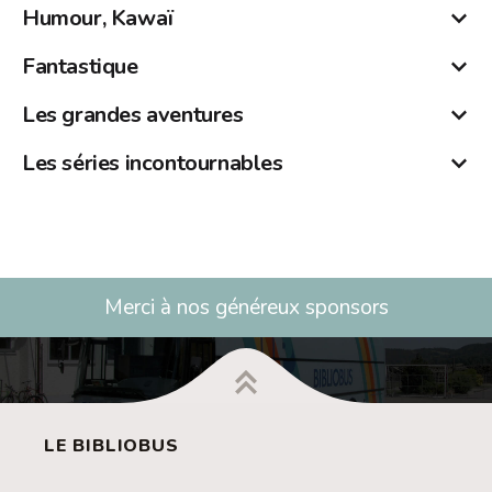
YOUR LIE IN APRIL - 四月は君の嘘
Humour, Kawaï
Shonen/Tranche de vie (11 volumes)
BABY-SITTERS - 学園ベビーシッターズ
Fantastique
Shojo/Humour (20+ volumes)
BESTIARIUS - 闘獣士 ベスティアリウス
Les grandes aventures
Shonen/Action (7 volumes)
KEN'EN - けんえん。
Les séries incontournables
Shonen/Fantastique (8 volumes)
DRAGON BALL - ドラゴンボール
Shonen/Tranche de vie (7 volumes)
Merci à nos généreux sponsors
Arima Kosei est un véritable prodige du piano : enfant, il
Ryuichi et son jeune frère Kotaro se retrouvent orphelins
dominait tous ses rivaux en compétition et s'était déjà fait
suite au crash de l’avion qui transportait leurs parents. Ils
un nom dans le domaine musical. Mais après la mort de sa
sont recueillis par la directrice de l’Académie Morinomiya
LE BIBLIOBUS
mère, il sombre dans une forte dépression qui l'amène à
Les destins de chacun des héros de Bestiarius sont autant
mais en échange, Ryuichi devra intégrer le “club des baby-
être dégoûté de son propre instrument. Deux ans après le