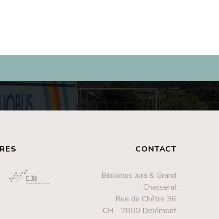
RES
CONTACT
Bibliobus Jura & Grand
Chasseral
Rue de Chêtre 36
CH - 2800 Delémont