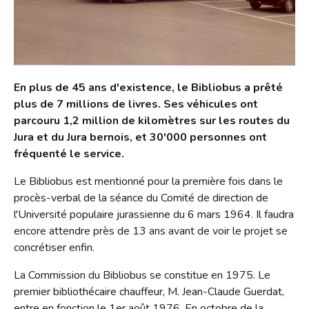
S'inscrire
HORAIRES
Jeux vidéo
Emprunter
Lire dans d'autres langues
Le Bibliobus
Prolonger
Livres numériques
Présentation
L'association
Réserver
Mangas
En plus de 45 ans d'existence, le Bibliobus a prêté
Actualités
Pour les classes
plus de 7 millions de livres. Ses véhicules ont
Galerie
Lire autrement
Newsletter
parcouru 1,2 million de kilomètres sur les routes du
Tarifs
Propositions d'achat
Jura et du Jura bernois, et 30'000 personnes ont
Photos
Missions
Ensemble !
Dons de livres
fréquenté le service.
Vidéos
Historique
Le Bibliobus est mentionné pour la première fois dans le
Revue de presse
Anecdotes
procès-verbal de la séance du Comité de direction de
Radio
l'Université populaire jurassienne du 6 mars 1964. Il faudra
L'équipe
encore attendre près de 13 ans avant de voir le projet se
Bricolage
Rapports d'activités
concrétiser enfin.
Souvenirs, souvenirs...
Soutenir le Bibliobus
La Commission du Bibliobus se constitue en 1975. Le
premier bibliothécaire chauffeur, M. Jean-Claude Guerdat,
Emplois
entre en fonction le 1er août 1976. En octobre de la