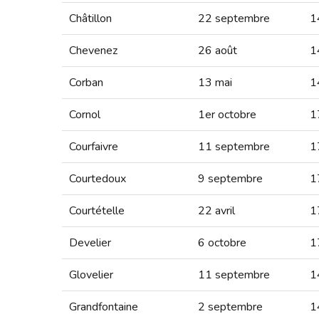
Châtillon
22 septembre
1
Chevenez
26 août
1
Corban
13 mai
1
Cornol
1er octobre
1
Courfaivre
11 septembre
1
Courtedoux
9 septembre
1
Courtételle
22 avril
1
Develier
6 octobre
1
Glovelier
11 septembre
1
Grandfontaine
2 septembre
1