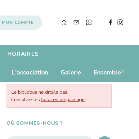
MON COMPTE
HORAIRES
Albums pour enfants
Prolonger
L'association
Galerie
Ensemble !
AUJOURD’HUI…
s
Livres numériques
Tarifs
Newsletter
Revue de presse
Le bibliobus ne circule pas.
Propositions d'achat
Consultez les
horaires de passage
.
Anecdotes
Souvenirs, souvenirs...
Soutenir le Bibliobus
OÙ SOMMES-NOUS ?
Liens