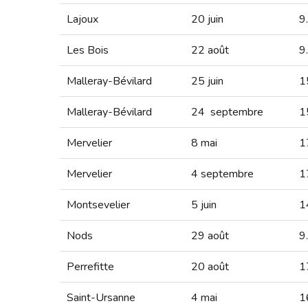
Lajoux
20 juin
9
Les Bois
22 août
9
Malleray-Bévilard
25 juin
1
Malleray-Bévilard
24 septembre
1
Mervelier
8 mai
1
Mervelier
4 septembre
1
Montsevelier
5 juin
1
Nods
29 août
9
Perrefitte
20 août
1
Saint-Ursanne
4 mai
1