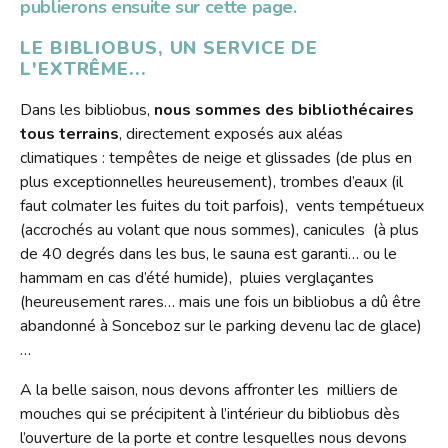
S'inscrire
publierons ensuite sur cette page.
HORAIRES
Jeux vidéo
Emprunter
LE BIBLIOBUS, UN SERVICE DE
Lire dans d'autres langues
Le Bibliobus
L'EXTRÊME...
Prolonger
Livres numériques
Présentation
L'association
Réserver
Dans les bibliobus,
nous sommes des bibliothécaires
Mangas
tous terrains
, directement exposés aux aléas
Actualités
Pour les classes
Galerie
climatiques : tempêtes de neige et glissades (de plus en
Lire autrement
Newsletter
Tarifs
plus exceptionnelles heureusement), trombes d’eaux (il
Propositions d'achat
Photos
faut colmater les fuites du toit parfois), vents tempétueux
Missions
Ensemble !
Dons de livres
(accrochés au volant que nous sommes), canicules (à plus
Vidéos
Historique
de 40 degrés dans les bus, le sauna est garanti… ou le
Revue de presse
hammam en cas d’été humide), pluies verglaçantes
Anecdotes
(heureusement rares… mais une fois un bibliobus a dû être
Radio
L'équipe
abandonné à Sonceboz sur le parking devenu lac de glace)
Bricolage
…
Rapports d'activités
Souvenirs, souvenirs...
Soutenir le Bibliobus
A la belle saison, nous devons affronter les milliers de
mouches qui se précipitent à l’intérieur du bibliobus dès
Emplois
l’ouverture de la porte et contre lesquelles nous devons