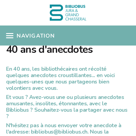
NAVIGATION
40 ans d'anecdotes
ACCÈS CATALOGUE
MON COMPTE
En 40 ans, les bibliothécaires ont récolté
quelques anecdotes croustillantes... en voici
COUPS DE COEUR
quelques-unes que nous partageons bien
volontiers avec vous.
COLLECTIONS
Et vous ? Avez-vous une ou plusieurs anecdotes
amusantes, insolites, étonnantes, avec le
Présentation
Bibliobus ? Souhaitez-vous la partager avec nous
SÉLECTIONS THÉMATIQUES
?
Nouveautés
EN PRATIQUE
N'hésitez pas à nous envoyer votre anecdote à
Albums pour enfants
l'adresse:
bibliobus@bibliobus.ch
. Nous la