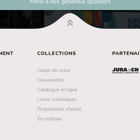
Merci à nos généreux sponsors
MENT
COLLECTIONS
PARTENAI
Coups de coeur
Nouveautés
Catalogue en ligne
Livres numériques
Propositions d'achat
En pratique