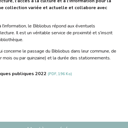
ecture
,
l'accès à la culture et à l'information
pour la
une collection variée et actuelle et collabore avec
 à l'information, le Bibliobus répond aux éventuels
lecture.
Il est un véritable service de proximité et s'inscrit
ibliothèque.
ui concerne le passage du Bibliobus dans leur commune, de
 mois ou par quinzaine) et la durée des stationnements.
èques publiques 2022
(PDF, 196 Ko)