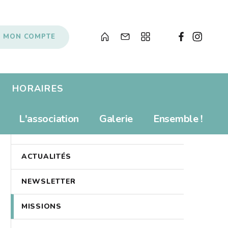
MON COMPTE
HORAIRES
Albums pour enfants
Prolonger
L'association
Galerie
Ensemble !
PRÉSENTATION
s
Livres numériques
Tarifs
Newsletter
Revue de presse
Propositions d'achat
ACTUALITÉS
Anecdotes
Souvenirs, souvenirs...
NEWSLETTER
Soutenir le Bibliobus
Liens
MISSIONS