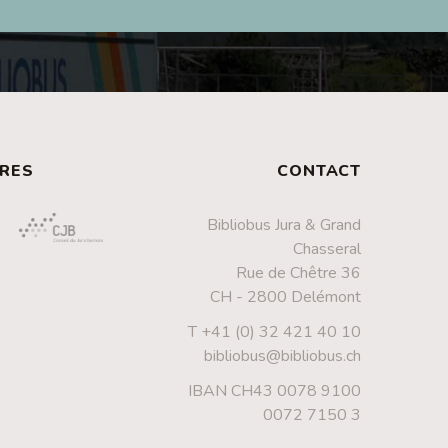
RES
CONTACT
Bibliobus Jura & Grand
Chasseral
Rue de Chêtre 36
CH - 2800 Delémont
T +41 (0) 32 421 40 10
bibliobus@bibliobus.ch
IBAN CH43 0078 9100
0072 7150 3