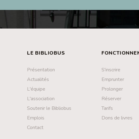
LE BIBLIOBUS
FONCTIONNE
Présentation
S'inscrire
Actualités
Emprunter
L'équipe
Prolonger
L'association
Réserver
Soutenir le Bibliobus
Tarifs
Emplois
Dons de livres
Contact