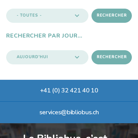
Contact
Liens
- TOUTES -
RECHERCHER
RECHERCHER PAR JOUR…
AUJOURD'HUI
RECHERCHER
+41 (0) 32 421 40 10
services@bibliobus.ch