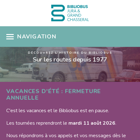
NAVIGATION
DÉCOUVREZ L'HISTOIRE DU BIBLIOBUS
ACCÈS CATALOGUE
Sur les routes depuis 1977
MON COMPTE
COUPS DE COEUR
VACANCES D'ÉTÉ : FERMETURE
ANNUELLE
COLLECTIONS
C'est les vacances et le Bibliobus est en pause.
Présentation
SÉLECTIONS THÉMATIQUES
Nouveautés
Les tournées reprendront le
mardi 11 août 2026
.
EN PRATIQUE
Albums pour enfants
Nous répondrons à vos appels et vos messages dès le