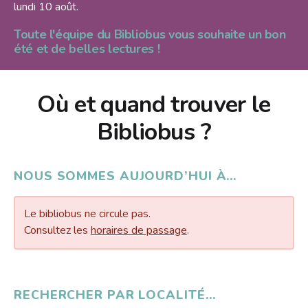
S'inscrire
HORAIRES
lundi 10 août.
Jeux vidéo
Emprunter
Toute l'équipe du Bibliobus vous souhaite un bon
Lire dans d'autres langues
Le Bibliobus
été et de belles lectures !
Prolonger
Livres numériques
Présentation
L'association
Réserver
Mangas
Actualités
Où et quand trouver le
Pour les classes
Galerie
Lire autrement
Newsletter
Bibliobus ?
Tarifs
Propositions d'achat
Photos
Missions
Ensemble !
Dons de livres
Vidéos
Historique
NOUS SOMMES AUJOURD’HUI À…
Revue de presse
Anecdotes
Radio
Le bibliobus ne circule pas.
L'équipe
Consultez les
horaires de passage
.
Bricolage
Rapports d'activités
Souvenirs, souvenirs...
Soutenir le Bibliobus
Emplois
RECHERCHER PAR LOCALITÉ…