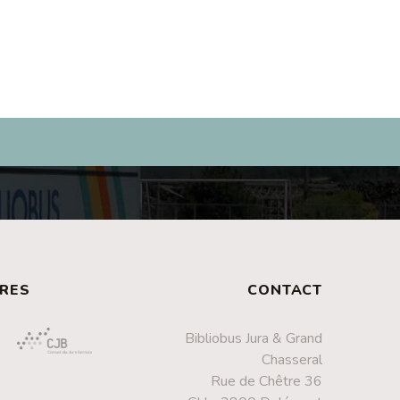
RES
CONTACT
Bibliobus Jura & Grand
Chasseral
Rue de Chêtre 36