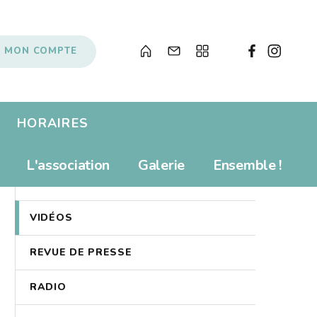
MON COMPTE
HORAIRES
Albums pour enfants
Prolonger
L'association
Galerie
Ensemble !
PHOTOS
s
Livres numériques
Tarifs
Newsletter
Revue de presse
Propositions d'achat
VIDÉOS
Anecdotes
Souvenirs, souvenirs...
REVUE DE PRESSE
Soutenir le Bibliobus
Liens
RADIO