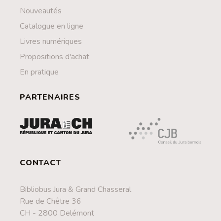
Nouveautés
Catalogue en ligne
Livres numériques
Propositions d'achat
En pratique
PARTENAIRES
CONTACT
Bibliobus Jura & Grand Chasseral
Rue de Chêtre 36
CH - 2800 Delémont