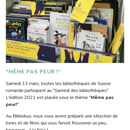
S'inscrire
HORAIRES
Jeux vidéo
Emprunter
Lire dans d'autres langues
Le Bibliobus
Prolonger
Livres numériques
Présentation
L'association
Réserver
Mangas
Actualités
Pour les classes
Galerie
Lire autrement
Newsletter
Tarifs
Propositions d'achat
Photos
Missions
Ensemble !
Dons de livres
Vidéos
Historique
"MÊME PAS PEUR !"
Revue de presse
Anecdotes
Samedi 13 mars, toutes les bibliothèques de Suisse
Radio
romande participent au "Samedi des bibliothèques".
L'équipe
L'édition 2021 est placée sous le thème "
Même pas
Bricolage
Rapports d'activités
peur!
".
Souvenirs, souvenirs...
Soutenir le Bibliobus
Au Bibliobus, nous vous avons préparé une sélection de
Emplois
livres et de films qui vous feront frissonner un peu...