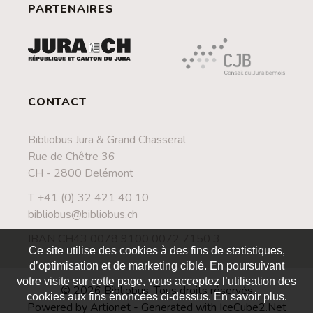
PARTENAIRES
CONTACT
Bibliobus Jura & Grand Chasseral
Rue de Chêtre 36
CH - 2800 Delémont
T +41 (0) 32 421 40 10
bibliobus@bibliobus.ch
IBAN CH43 0078 9100 0072 7150 3
Ce site utilise des cookies à des fins de statistiques,
d’optimisation et de marketing ciblé. En poursuivant
votre visite sur cette page, vous acceptez l’utilisation des
© 2026 Bibliobus. Tous droits réservés
cookies aux fins énoncées ci-dessus. En savoir plus.
Powered by Artionet
-
Generated with IceCube2.Net