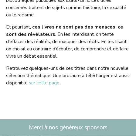
bibliothèques publiques aux Etats-Unis. Les titres
Contact
concernés traitent de sujets comme l'histoire, la sexualité
Liens
ou le racisme.
Et pourtant,
ces livres ne sont pas des menaces, ce
sont des révélateurs
. En les interdisant, on tente
d’effacer des réalités, de masquer des récits. En les lisant,
on choisit au contraire d’écouter, de comprendre et de faire
vivre un débat essentiel.
Retrouvez quelques-uns de ces titres dans notre nouvelle
sélection thématique. Une brochure à télécharger est aussi
disponible
sur cette page
.
Merci à nos généreux sponsors