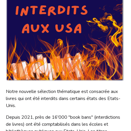
S'inscrire
HORAIRES
Jeux vidéo
Emprunter
Lire dans d'autres langues
Le Bibliobus
Prolonger
Livres numériques
Présentation
L'association
Réserver
Mangas
Actualités
Pour les classes
Galerie
Lire autrement
Newsletter
Tarifs
Propositions d'achat
Photos
Missions
Ensemble !
Dons de livres
Vidéos
Historique
Revue de presse
Anecdotes
Radio
Notre nouvelle sélection thématique est consacrée aux
L'équipe
livres qui ont été interdits dans certains états des Etats-
Bricolage
Rapports d'activités
Unis.
Souvenirs, souvenirs...
Soutenir le Bibliobus
Depuis 2021, près de 16'000 "book bans" (interdictions
Emplois
de livres) ont été comptabilisés dans les écoles et