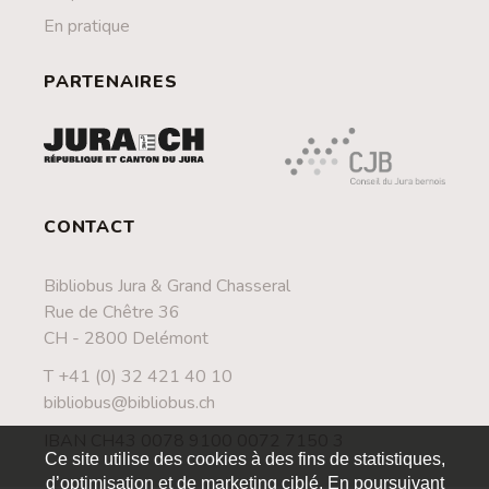
En pratique
PARTENAIRES
CONTACT
Bibliobus Jura & Grand Chasseral
Rue de Chêtre 36
CH - 2800 Delémont
T +41 (0) 32 421 40 10
bibliobus@bibliobus.ch
IBAN CH43 0078 9100 0072 7150 3
Ce site utilise des cookies à des fins de statistiques,
d’optimisation et de marketing ciblé. En poursuivant