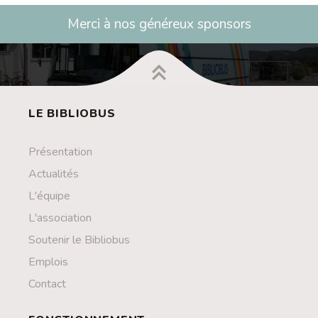
Contact
Merci à nos généreux sponsors
Liens
LE BIBLIOBUS
Présentation
Actualités
L'équipe
L'association
Soutenir le Bibliobus
Emplois
Contact