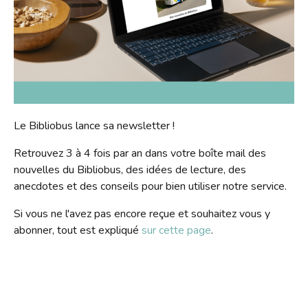
S'inscrire
HORAIRES
Jeux vidéo
Emprunter
Lire dans d'autres langues
Le Bibliobus
Prolonger
Livres numériques
Présentation
L'association
Réserver
Mangas
Actualités
Pour les classes
Galerie
Lire autrement
Newsletter
Tarifs
Le Bibliobus lance sa newsletter !
Propositions d'achat
Photos
Missions
Ensemble !
Dons de livres
Retrouvez 3 à 4 fois par an dans votre boîte mail des
Vidéos
Historique
nouvelles du Bibliobus, des idées de lecture, des
anecdotes et des conseils pour bien utiliser notre service.
Revue de presse
Anecdotes
Radio
Si vous ne l'avez pas encore reçue et souhaitez vous y
L'équipe
abonner, tout est expliqué
sur cette page
.
Bricolage
Rapports d'activités
Souvenirs, souvenirs...
Soutenir le Bibliobus
Emplois