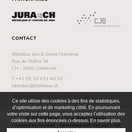
CONTACT
Bibliobus Jura & Grand Chasseral
Rue de Chêtre 36
CH - 2800 Delémont
T +41 (0) 32 421 40 10
bibliobus@bibliobus.ch
IBAN CH43 0078 9100 0072 7150 3
Ce site utilise des cookies à des fins de statistiques,
d’optimisation et de marketing ciblé. En poursuivant
votre visite sur cette page, vous acceptez l’utilisation des
© 2026 Bibliobus. Tous droits réservés
cookies aux fins énoncées ci-dessus. En savoir plus.
Powered by Artionet
-
Generated with IceCube2.Net