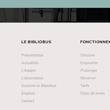
LE BIBLIOBUS
FONCTIONNE
Présentation
S'inscrire
Actualités
Emprunter
L'équipe
Prolonger
L'association
Réserver
Soutenir le Bibliobus
Tarifs
Emplois
Dons de livres
Contact