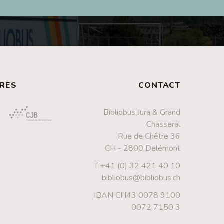
RES
CONTACT
Bibliobus Jura & Grand
Chasseral
Rue de Chêtre 36
CH - 2800 Delémont
T +41 (0) 32 421 40 10
bibliobus@bibliobus.ch
IBAN CH43 0078 9100
0072 7150 3