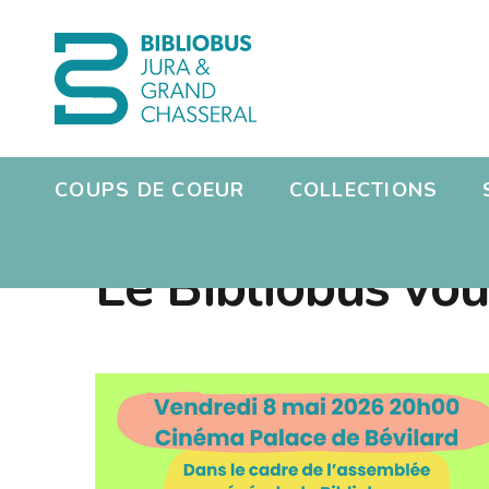
COUPS DE COEUR
COLLECTIONS
Présen
S'inscri
Le Bibliobus vou
Jeux vi
Réserv
Présen
Photos
Manga
Dons de
Missio
Radio
L'équi
Emploi