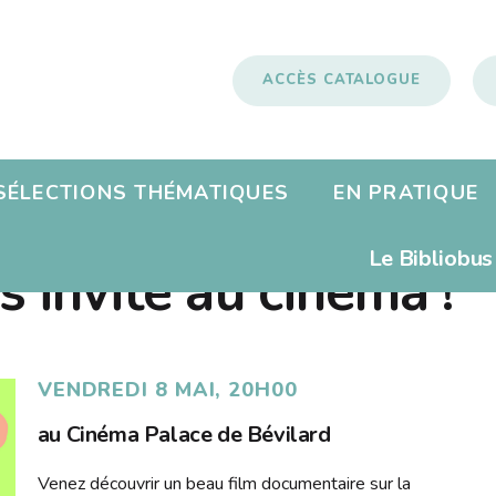
ACCÈS CATALOGUE
SÉLECTIONS THÉMATIQUES
EN PRATIQUE
tation
re
Nouveautés
Emprunter
Le Bibliobus
s invite au cinéma !
déo
er
Lire dans d'autres langue
Pour les classes
tation
Actualités
Vidéos
s
 livres
Lire autrement
ns
Historique
Bricolage
VENDREDI 8 MAI, 20H00
pe
Rapports d'activités
au Cinéma Palace de Bévilard
s
Contact
Venez découvrir un beau film documentaire sur la