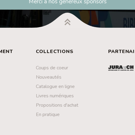
Merci à nos généreux sponsors
MENT
COLLECTIONS
PARTENAI
Coups de coeur
Nouveautés
Catalogue en ligne
Livres numériques
Propositions d'achat
En pratique