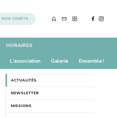
MON COMPTE
HORAIRES
Albums pour enfants
Prolonger
L'association
Galerie
Ensemble !
PRÉSENTATION
s
Livres numériques
Tarifs
Newsletter
Revue de presse
Propositions d'achat
ACTUALITÉS
Anecdotes
Souvenirs, souvenirs...
NEWSLETTER
Soutenir le Bibliobus
Liens
MISSIONS