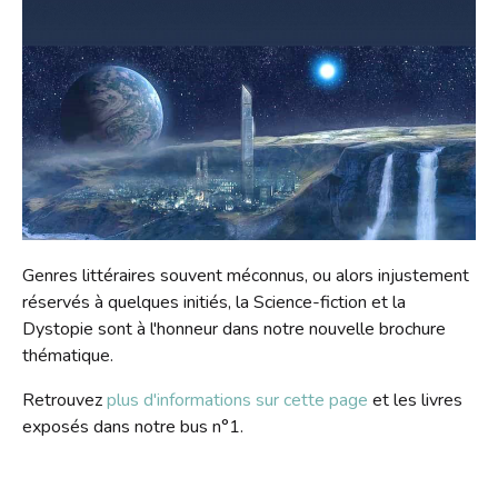
S'inscrire
HORAIRES
Jeux vidéo
Emprunter
Lire dans d'autres langues
Le Bibliobus
Prolonger
Livres numériques
Présentation
L'association
Réserver
Mangas
Actualités
Pour les classes
Galerie
Lire autrement
Newsletter
Tarifs
Propositions d'achat
Photos
Missions
Ensemble !
Dons de livres
Vidéos
Historique
Genres littéraires souvent méconnus, ou alors injustement
réservés à quelques initiés, la Science-fiction et la
Revue de presse
Anecdotes
Dystopie sont à l'honneur dans notre nouvelle brochure
Radio
L'équipe
thématique.
Bricolage
Rapports d'activités
Retrouvez
plus d'informations sur cette page
et les livres
Souvenirs, souvenirs...
exposés dans notre bus n°1.
Soutenir le Bibliobus
Emplois