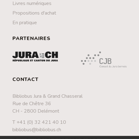
Livres numériques
Propositions d'achat
En pratique
PARTENAIRES
CONTACT
Bibliobus Jura & Grand Chasseral
Rue de Chêtre 36
CH - 2800 Delémont
T +41 (0) 32 421 40 10
bibliobus@bibliobus.ch