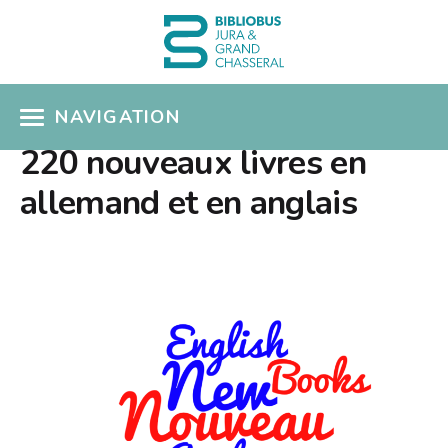
NAVIGATION
220 nouveaux livres en
ACCÈS CATALOGUE
allemand et en anglais
MON COMPTE
COUPS DE COEUR
COLLECTIONS
Présentation
SÉLECTIONS THÉMATIQUES
Nouveautés
EN PRATIQUE
Albums pour enfants