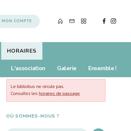
MON COMPTE
HORAIRES
Albums pour enfants
Prolonger
L'association
Galerie
Ensemble !
AUJOURD’HUI…
s
Livres numériques
Tarifs
Newsletter
Revue de presse
Le bibliobus ne circule pas.
Propositions d'achat
Consultez les
horaires de passage
.
Anecdotes
Souvenirs, souvenirs...
Soutenir le Bibliobus
OÙ SOMMES-NOUS ?
Liens