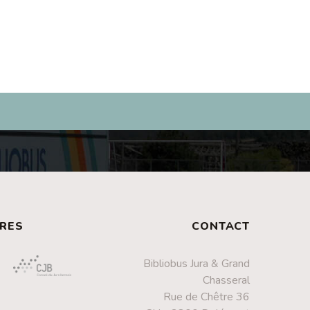
RES
CONTACT
Bibliobus Jura & Grand
Chasseral
Rue de Chêtre 36