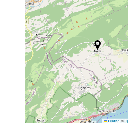
Leaflet
|
©
O