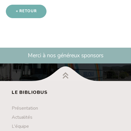
Contact
« RETOUR
Liens
Merci à nos généreux sponsors
LE BIBLIOBUS
Présentation
Actualités
L'équipe