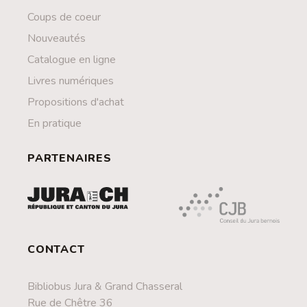
Coups de coeur
Nouveautés
Catalogue en ligne
Livres numériques
Propositions d'achat
En pratique
PARTENAIRES
CONTACT
Bibliobus Jura & Grand Chasseral
Rue de Chêtre 36