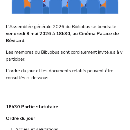
S'inscrire
HORAIRES
Jeux vidéo
Emprunter
Lire dans d'autres langues
Le Bibliobus
Prolonger
Livres numériques
L'Assemblée générale 2026 du Bibliobus se tiendra le
Présentation
L'association
Réserver
vendredi 8 mai 2026 à 18h30, au Cinéma Palace de
Mangas
Actualités
Bévilard
.
Pour les classes
Galerie
Lire autrement
Newsletter
Les membres du Bibliobus sont cordialement invité.e.s à y
Tarifs
Propositions d'achat
Photos
participer.
Missions
Ensemble !
Dons de livres
Vidéos
Historique
L'ordre du jour et les documents relatifs peuvent être
consultés ci-dessous.
Revue de presse
Anecdotes
Radio
L'équipe
Bricolage
Rapports d'activités
18h30 Partie statutaire
Souvenirs, souvenirs...
Soutenir le Bibliobus
Ordre du jour
Emplois
Accueil et salutations