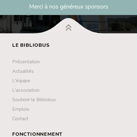
Merci à nos généreux sponsors
LE BIBLIOBUS
Présentation
Actualités
L'équipe
L'association
Soutenir le Bibliobus
Emplois
Contact
FONCTIONNEMENT