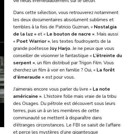
vie hélas irrémédiablement sur le déclin.
Dans cette sélection, vous retrouverez notamment
les deux documentaires absolument sublimes et
terribles à la fois de Patricio Guzman, «
Nostalgia
de la luz »
et «
Le bouton de nacre »
. Mais aussi
«
Poet Warrior »
, les textes foudroyants de la
grande poétesse
Joy Harjo
. Je ne peux que vous
conseiller de visionner le fantastique «
L’étreinte du
serpent »
, un film distribué par Trigon Film. Vous
cherchez un film à voir en famille ? Oui, «
La forêt
d’émeraude »
est pour vous.
J’aimerais encore vous parler du livre «
La note
américaine »
. L’histoire folle mais vraie de la tribu
des Osages. Du pétrole est découvert sous leurs
terres, puis un à un les membres de cette
communauté se mettent à disparaître dans
d’étranges circonstances. Le FBI se saisit de l’affaire
et perce les mystères d’une gigantesque