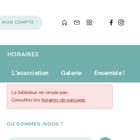
MON COMPTE
HORAIRES
Albums pour enfants
Prolonger
L'association
Galerie
Ensemble !
AUJOURD’HUI…
s
Livres numériques
Tarifs
Newsletter
Revue de presse
Le bibliobus ne circule pas.
Propositions d'achat
Consultez les
horaires de passage
.
Anecdotes
Souvenirs, souvenirs...
Soutenir le Bibliobus
OÙ SOMMES-NOUS ?
Liens