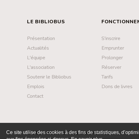
LE BIBLIOBUS
FONCTIONNE
Présentation
S'inscrire
Actualités
Emprunter
L'équipe
Prolonger
L'association
Réserver
Soutenir le Bibliobus
Tarifs
Emplois
Dons de livres
Contact
© 2026 Bibliobus. Tous droits réservés
Ce site utilise des cookies à des fins de statistiques, d’optim