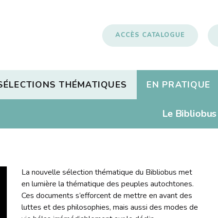
ACCÈS CATALOGUE
SÉLECTIONS THÉMATIQUES
EN PRATIQUE
tation
re
Nouveautés
Emprunter
Le Bibliobus
déo
er
Lire dans d'autres langue
Pour les classes
tation
Actualités
Vidéos
s
 livres
Lire autrement
ns
Historique
Bricolage
La nouvelle sélection thématique du Bibliobus met
pe
Rapports d'activités
en lumière la thématique des peuples autochtones.
Ces documents s’efforcent de mettre en avant des
s
Contact
luttes et des philosophies, mais aussi des modes de