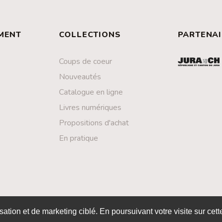
MENT
COLLECTIONS
PARTENAI
Coups de coeur
Nouveautés
Catalogue en ligne
Livres numériques
Propositions d'achat
En pratique
P
isation et de marketing ciblé. En poursuivant votre visite sur cet