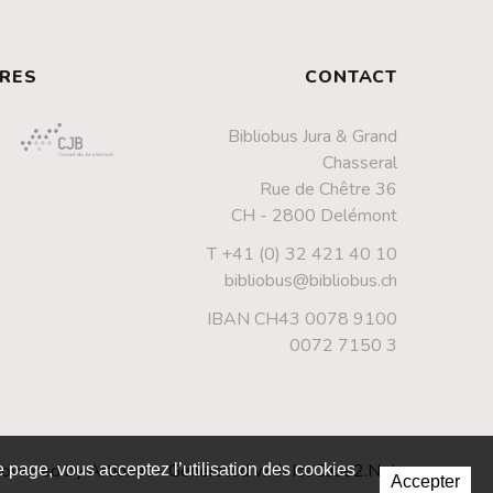
RES
CONTACT
Bibliobus Jura & Grand
Chasseral
Rue de Chêtre 36
CH - 2800 Delémont
T +41 (0) 32 421 40 10
bibliobus@bibliobus.ch
IBAN CH43 0078 9100
0072 7150 3
owered by Artionet
-
Generated with IceCube2.Net
te page, vous acceptez l’utilisation des cookies
Accepter