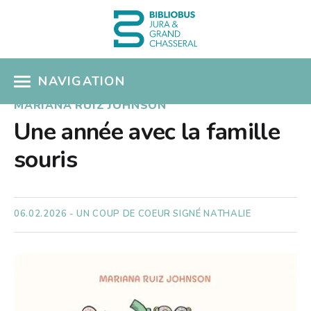
NAVIGATION
MARIANA RUIZ JOHNSON
ACCÈS CATALOGUE
Une année avec la famille
souris
MON COMPTE
COUPS DE COEUR
06.02.2026 - UN COUP DE COEUR SIGNÉ NATHALIE
COLLECTIONS
Présentation
SÉLECTIONS THÉMATIQUES
Nouveautés
EN PRATIQUE
Albums pour enfants