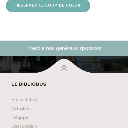
RÉSERVER CE COUP DE COEUR
Merci à nos généreux sponsors
LE BIBLIOBUS
Présentation
Actualités
L'équipe
L'association