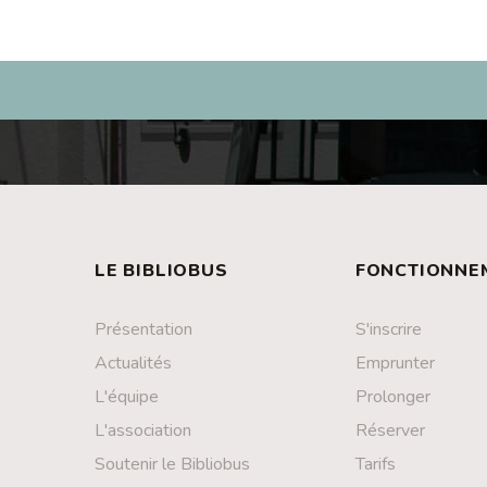
LE BIBLIOBUS
FONCTIONNE
Présentation
S'inscrire
Actualités
Emprunter
L'équipe
Prolonger
L'association
Réserver
Soutenir le Bibliobus
Tarifs