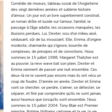
Comédie de moeurs, tableau social de l'Angleterre
des vingt dernières années et sublime histoire
d'amour, Un jour est un livre superbement construit,
un roman drôle et lucide sur l’amour, l'amitié, le
passage à l'âge adulte, les occasions manquées, les
illusions perdues. Lui, Dexter, issu d'un milieu aisé,
séduisant, sûr de lui, insouciant. Elle, Emma, d'origine
modeste, charmante qui s'ignore, bourrée de
complexes, de principes et de convictions. Nous
sommes le 15 juillet 1988. Margaret Thatcher est
au pouvoir, la new wave bat son plein, Dexter et
Emma viennent de passer une nuit ensemble. Ces
deux-là ne le savent pas encore mais ils ont vécu un
coup de foudre. D'année en année, Dexter et Emma
vont se chercher, se perdre, s'aimer, se détester, se
séparer, et finir par comprendre qu'ils ne sont jamais
aussi heureux que lorsqu'ils sont ensemble. Nous
sommes le 15 juillet 2004. Tony Blair est Premier
ministre, Robbie Williams cartonne et la vie, la vie