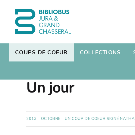
COUPS DE COEUR
COLLECTIONS
Présen
S'inscri
DAVID NICHOLLS
Jeux vi
Réserv
Un jour
Présen
Photos
Manga
Dons de
Missio
Radio
L'équi
2013 - OCTOBRE - UN COUP DE COEUR SIGNÉ NATHA
Emploi