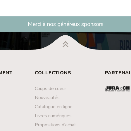
Merci à nos généreux sponsors
MENT
COLLECTIONS
PARTENAI
Coups de coeur
Nouveautés
Catalogue en ligne
Livres numériques
Propositions d'achat