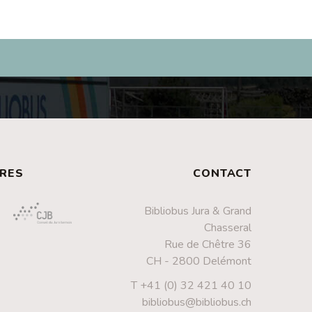
RES
CONTACT
Bibliobus Jura & Grand
Chasseral
Rue de Chêtre 36
CH - 2800 Delémont
T +41 (0) 32 421 40 10
bibliobus@bibliobus.ch