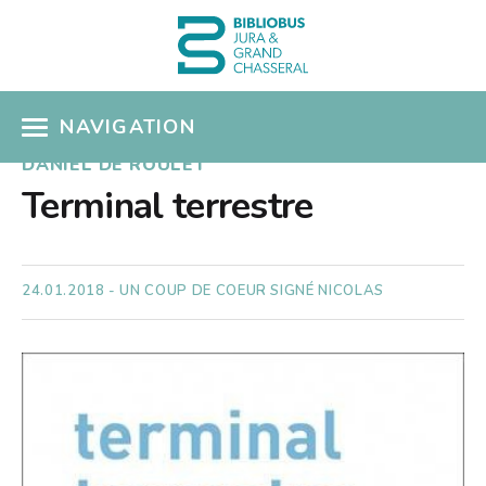
NAVIGATION
DANIEL DE ROULET
ACCÈS CATALOGUE
Terminal terrestre
MON COMPTE
COUPS DE COEUR
24.01.2018 - UN COUP DE COEUR SIGNÉ NICOLAS
COLLECTIONS
Présentation
SÉLECTIONS THÉMATIQUES
Nouveautés
EN PRATIQUE
Albums pour enfants