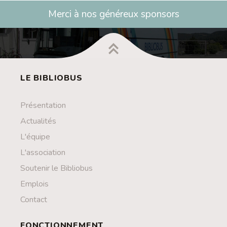
Merci à nos généreux sponsors
LE BIBLIOBUS
Présentation
Actualités
L'équipe
L'association
Soutenir le Bibliobus
Emplois
Contact
FONCTIONNEMENT