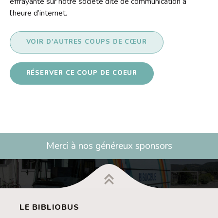
effrayante sur notre société dite de communication à
l’heure d’internet.
VOIR D’AUTRES COUPS DE CŒUR
RÉSERVER CE COUP DE COEUR
Merci à nos généreux sponsors
LE BIBLIOBUS