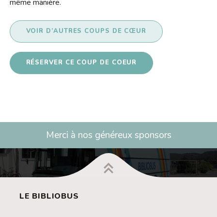
même manière.
VOIR D’AUTRES COUPS DE CŒUR
RÉSERVER CE COUP DE COEUR
Merci à nos généreux sponsors
LE BIBLIOBUS