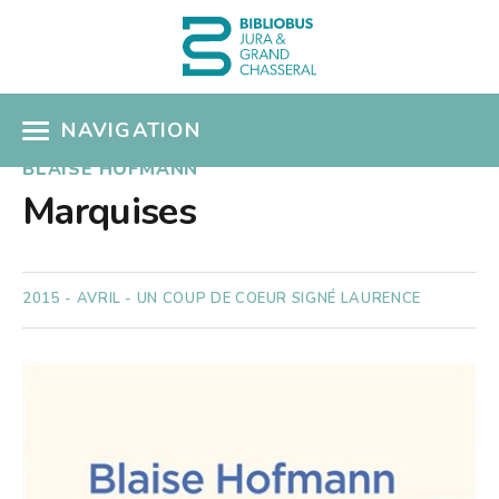
NAVIGATION
BLAISE HOFMANN
ACCÈS CATALOGUE
Marquises
MON COMPTE
COUPS DE COEUR
2015 - AVRIL - UN COUP DE COEUR SIGNÉ LAURENCE
COLLECTIONS
Présentation
SÉLECTIONS THÉMATIQUES
Nouveautés
EN PRATIQUE
Albums pour enfants