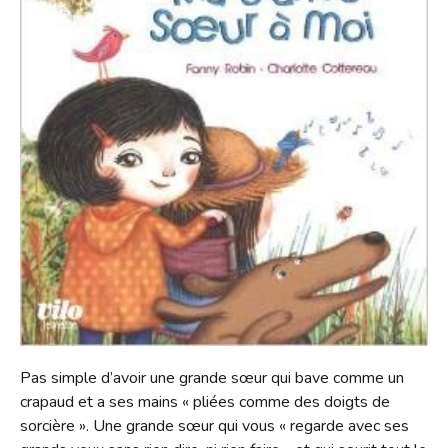
S'inscrire
HORAIRES
Jeux vidéo
Emprunter
Lire dans d'autres langues
Le Bibliobus
Prolonger
Livres numériques
Présentation
L'association
Réserver
Mangas
Actualités
Pour les classes
Galerie
Lire autrement
Newsletter
Tarifs
Propositions d'achat
Photos
Missions
Ensemble !
Dons de livres
Vidéos
Historique
Revue de presse
Anecdotes
Radio
L'équipe
Bricolage
Rapports d'activités
Pas simple d’avoir une grande sœur qui bave comme un
Souvenirs, souvenirs...
Soutenir le Bibliobus
crapaud et a ses mains « pliées comme des doigts de
Emplois
sorcière ». Une grande sœur qui vous « regarde avec ses