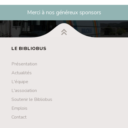
Merci à nos généreux sponsors
LE BIBLIOBUS
Présentation
Actualités
L'équipe
L'association
Soutenir le Bibliobus
Emplois
Contact