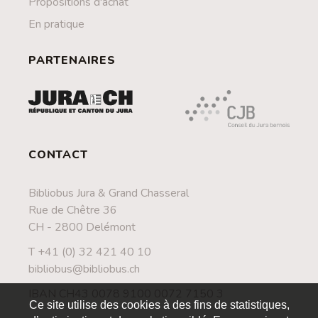
Propositions d'achat
En pratique
PARTENAIRES
CONTACT
Bibliobus Jura & Grand Chasseral
Rue de Chêtre 36
CH - 2800 Delémont
T +41 (0) 32 421 40 10
bibliobus@bibliobus.ch
IBAN CH43 0078 9100 0072 7150 3
Ce site utilise des cookies à des fins de statistiques,