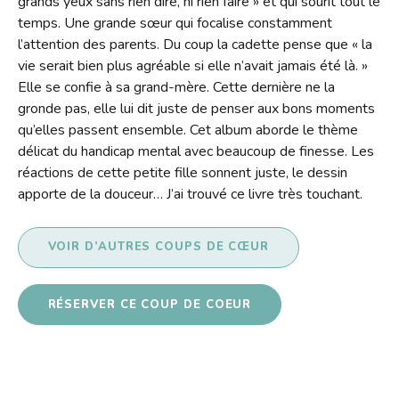
grands yeux sans rien dire, ni rien faire » et qui sourit tout le
Contact
temps. Une grande sœur qui focalise constamment
Liens
l’attention des parents. Du coup la cadette pense que « la
vie serait bien plus agréable si elle n’avait jamais été là. »
Elle se confie à sa grand-mère. Cette dernière ne la
gronde pas, elle lui dit juste de penser aux bons moments
qu’elles passent ensemble. Cet album aborde le thème
délicat du handicap mental avec beaucoup de finesse. Les
réactions de cette petite fille sonnent juste, le dessin
apporte de la douceur… J’ai trouvé ce livre très touchant.
VOIR D’AUTRES COUPS DE CŒUR
RÉSERVER CE COUP DE COEUR