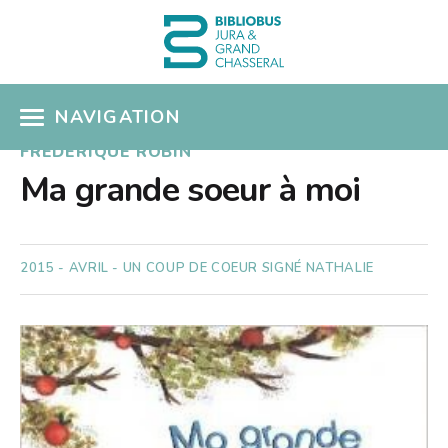
NAVIGATION
FRÉDÉRIQUE ROBIN
ACCÈS CATALOGUE
Ma grande soeur à moi
MON COMPTE
COUPS DE COEUR
2015 - AVRIL - UN COUP DE COEUR SIGNÉ NATHALIE
COLLECTIONS
Présentation
SÉLECTIONS THÉMATIQUES
Nouveautés
EN PRATIQUE
Albums pour enfants