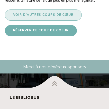
resserre, la nature se fait de plus en plus menaçante...
VOIR D’AUTRES COUPS DE CŒUR
RÉSERVER CE COUP DE COEUR
Merci à nos généreux sponsors
LE BIBLIOBUS