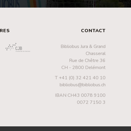
RES
CONTACT
Bibliobus Jura & Grand
Chasseral
Rue de Chêtre 36
CH - 2800 Delémont
T +41 (0) 32 421 40 10
bibliobus@bibliobus.ch
IBAN CH43 0078 9100
0072 7150 3