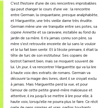
C'est l'histoire d'une de ces rencontres improbables
qui peut changer le cours d'une vie : la rencontre
entre Germain, la cinquantaine, presque analphabète,
et Margueritte, une très vieille dame très érudite.
Germain mène une vie tranquille entre ses potes, sa
copine Annette et sa caravane, installée au fond du
jardin de sa mère. Il n'a jamais connu son père, sa
mère s'est retrouvée enceinte de lui sans le vouloir
et le lui fait bien sentir. Et à l'école primaire, il était la
tête de turc de son instituteur. Ses copains de
bistrot l'aiment bien, mais se moquent souvent de
lui. Un jour, il va rencontrer Margueritte qui va lui lire
à haute voix des extraits de romans. Germain va
découvrir la magie des livres, dont il se croyait exclu
à jamais. Mais Margueritte perd la vue, et pour
l'amour de cette petite grand-mère malicieuse et
attentive, il ira jusqu'à se mettre à lire pour elle, à
haute voix, lorsqu'elle ne pourra plus le faire. Ce récit
parle de gens simples et vrais, parfois touchants,