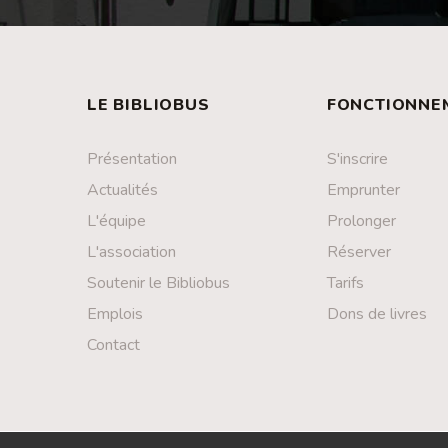
LE BIBLIOBUS
FONCTIONNE
Présentation
S'inscrire
Actualités
Emprunter
L'équipe
Prolonger
L'association
Réserver
Soutenir le Bibliobus
Tarifs
Emplois
Dons de livres
Contact