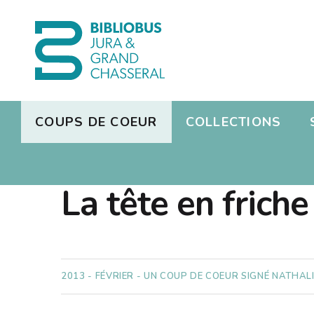
COUPS DE COEUR
COLLECTIONS
Présen
S'inscri
MARIE-SABINE ROGER
Jeux vi
Réserv
La tête en friche
Présen
Photos
Manga
Dons de
Missio
Radio
L'équi
2013 - FÉVRIER - UN COUP DE COEUR SIGNÉ NATHAL
Emploi