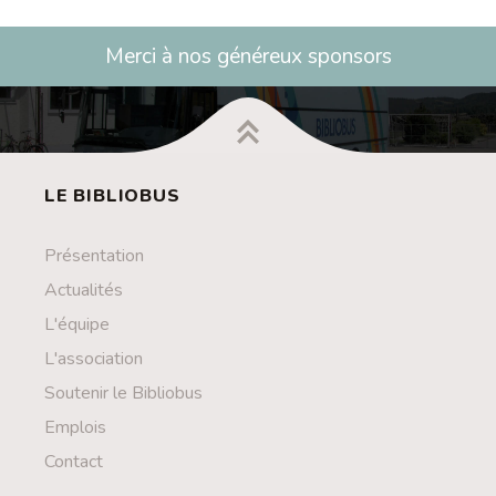
Merci à nos généreux sponsors
LE BIBLIOBUS
Présentation
Actualités
L'équipe
L'association
Soutenir le Bibliobus
Emplois
Contact