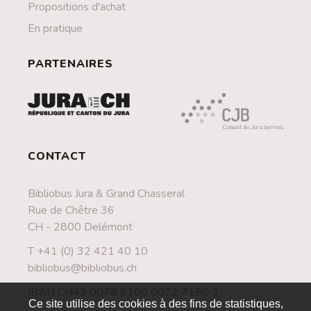
Propositions d'achat
En pratique
PARTENAIRES
CONTACT
Bibliobus Jura & Grand Chasseral
Rue de Chêtre 36
CH - 2800 Delémont
T +41 (0) 32 421 40 10
bibliobus@bibliobus.ch
IBAN CH43 0078 9100 0072 7150 3
Ce site utilise des cookies à des fins de statistiques,