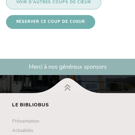
VOIR D’AUTRES COUPS DE CŒUR
RÉSERVER CE COUP DE COEUR
Merci à nos généreux sponsors
LE BIBLIOBUS
Présentation
Actualités