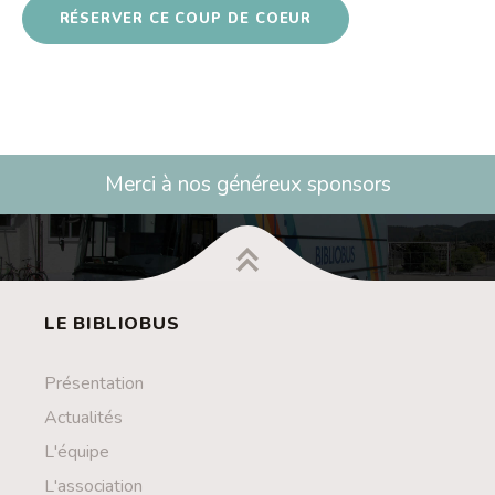
RÉSERVER CE COUP DE COEUR
Merci à nos généreux sponsors
LE BIBLIOBUS
Présentation
Actualités
L'équipe
L'association