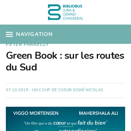
NAVIGATION
PETER FARRELLY
ACCÈS CATALOGUE
Green Book : sur les routes
du Sud
MON COMPTE
COUPS DE COEUR
07.10.2019 - UN COUP DE COEUR SIGNÉ NICOLAS
COLLECTIONS
Présentation
SÉLECTIONS THÉMATIQUES
Nouveautés
EN PRATIQUE
Albums pour enfants