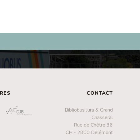
RES
CONTACT
Bibliobus Jura & Grand
Chasseral
Rue de Chêtre 36
CH - 2800 Delémont