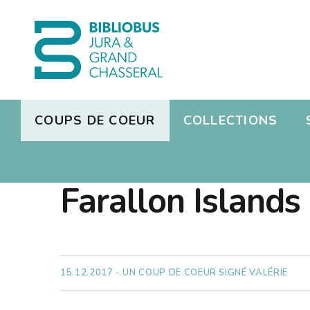
COUPS DE COEUR
COLLECTIONS
Présen
S'inscri
ABBY GENI
Jeux vi
Réserv
Farallon Islands
Présen
Photos
Manga
Dons de
Missio
Radio
L'équi
15.12.2017 - UN COUP DE COEUR SIGNÉ VALÉRIE
Emploi