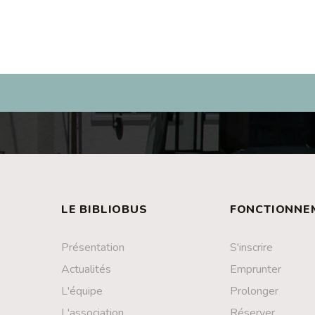
LE BIBLIOBUS
FONCTIONNE
Présentation
S'inscrire
Actualités
Emprunter
L'équipe
Prolonger
L'association
Réserver