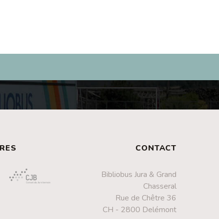
RES
CONTACT
Bibliobus Jura & Grand
Chasseral
Rue de Chêtre 36
CH - 2800 Delémont