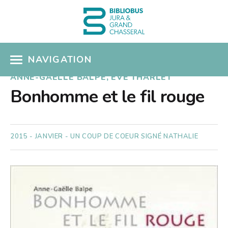
NAVIGATION
ANNE-GAËLLE BALPE, EVE THARLET
ACCÈS CATALOGUE
Bonhomme et le fil rouge
MON COMPTE
COUPS DE COEUR
2015 - JANVIER - UN COUP DE COEUR SIGNÉ NATHALIE
COLLECTIONS
Présentation
SÉLECTIONS THÉMATIQUES
Nouveautés
EN PRATIQUE
Albums pour enfants