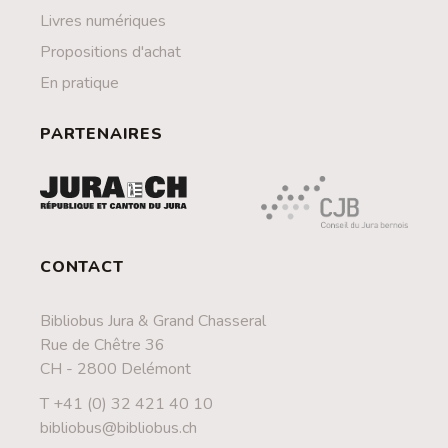
Livres numériques
Propositions d'achat
En pratique
PARTENAIRES
CONTACT
Bibliobus Jura & Grand Chasseral
Rue de Chêtre 36
CH - 2800 Delémont
T +41 (0) 32 421 40 10
bibliobus@bibliobus.ch