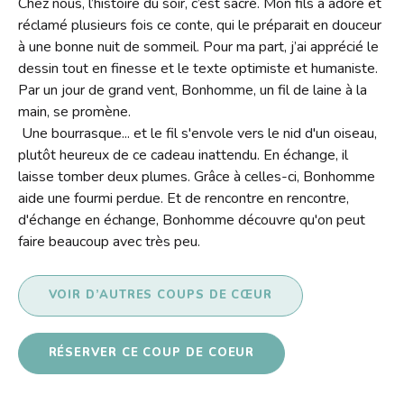
Chez nous, l’histoire du soir, c’est sacré. Mon fils a adoré et
Contact
réclamé plusieurs fois ce conte, qui le préparait en douceur
Liens
à une bonne nuit de sommeil. Pour ma part, j’ai apprécié le
dessin tout en finesse et le texte optimiste et humaniste.
Par un jour de grand vent, Bonhomme, un fil de laine à la
main, se promène.
Une bourrasque... et le fil s'envole vers le nid d'un oiseau,
plutôt heureux de ce cadeau inattendu. En échange, il
laisse tomber deux plumes. Grâce à celles-ci, Bonhomme
aide une fourmi perdue. Et de rencontre en rencontre,
d'échange en échange, Bonhomme découvre qu'on peut
faire beaucoup avec très peu.
VOIR D’AUTRES COUPS DE CŒUR
RÉSERVER CE COUP DE COEUR