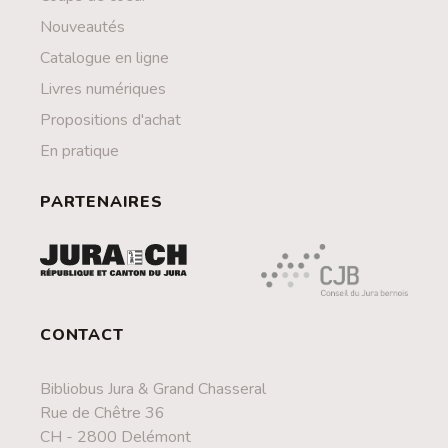
Nouveautés
Catalogue en ligne
Livres numériques
Propositions d'achat
En pratique
PARTENAIRES
CONTACT
Bibliobus Jura & Grand Chasseral
Rue de Chêtre 36
CH - 2800 Delémont