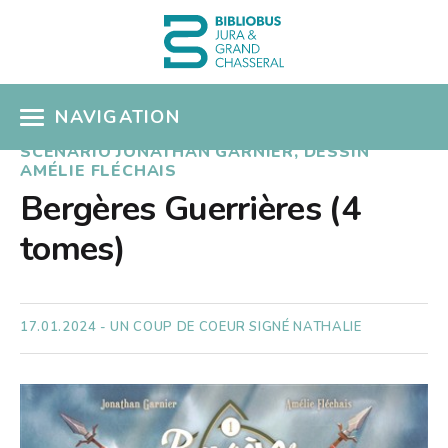
NAVIGATION
SCÉNARIO JONATHAN GARNIER, DESSIN
AMÉLIE FLÉCHAIS
ACCÈS CATALOGUE
Bergères Guerrières (4
MON COMPTE
tomes)
COUPS DE COEUR
COLLECTIONS
17.01.2024 - UN COUP DE COEUR SIGNÉ NATHALIE
Présentation
SÉLECTIONS THÉMATIQUES
Nouveautés
EN PRATIQUE
Albums pour enfants