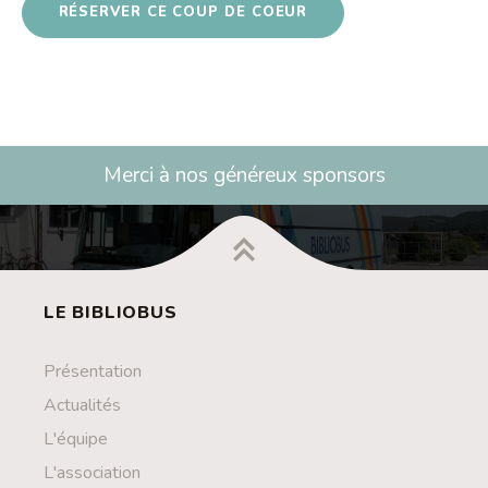
RÉSERVER CE COUP DE COEUR
Merci à nos généreux sponsors
LE BIBLIOBUS
Présentation
Actualités
L'équipe
L'association