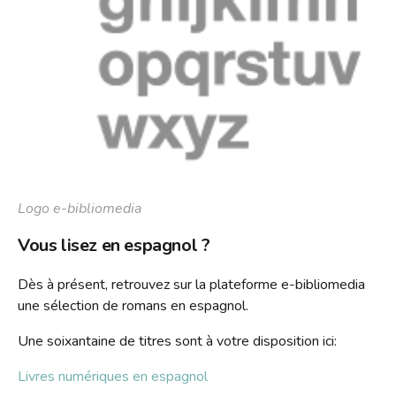
S'inscrire
HORAIRES
Jeux vidéo
Emprunter
Lire dans d'autres langues
Le Bibliobus
Prolonger
Livres numériques
Présentation
L'association
Réserver
Mangas
Actualités
Pour les classes
Galerie
Lire autrement
Newsletter
Tarifs
Propositions d'achat
Photos
Missions
Ensemble !
Dons de livres
Logo e-bibliomedia
Vidéos
Historique
Revue de presse
Vous lisez en espagnol ?
Anecdotes
Radio
L'équipe
Dès à présent, retrouvez sur la plateforme e-bibliomedia
Bricolage
une sélection de romans en espagnol.
Rapports d'activités
Souvenirs, souvenirs...
Une soixantaine de titres sont à votre disposition ici:
Soutenir le Bibliobus
Emplois
Livres numériques en espagnol