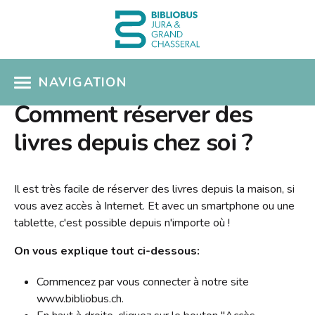
NAVIGATION
Comment réserver des
ACCÈS CATALOGUE
livres depuis chez soi ?
MON COMPTE
COUPS DE COEUR
Il est très facile de réserver des livres depuis la maison, si
vous avez accès à Internet. Et avec un smartphone ou une
COLLECTIONS
tablette, c'est possible depuis n'importe où !
Présentation
On vous explique tout ci-dessous:
SÉLECTIONS THÉMATIQUES
Nouveautés
Commencez par vous connecter à notre site
EN PRATIQUE
www.bibliobus.ch.
Albums pour enfants