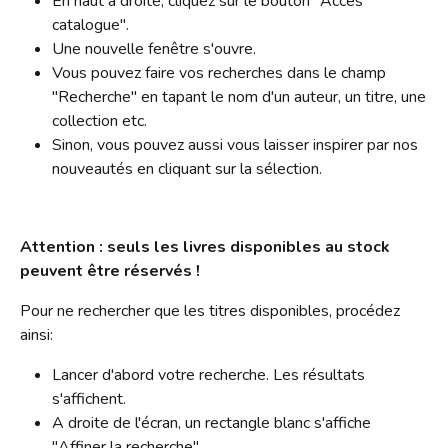
En haut à droite, cliquez sur le bouton "Accès
S'inscrire
HORAIRES
Jeux vidéo
catalogue".
Emprunter
Une nouvelle fenêtre s'ouvre.
Lire dans d'autres langues
Le Bibliobus
Vous pouvez faire vos recherches dans le champ
Prolonger
Livres numériques
"Recherche" en tapant le nom d'un auteur, un titre, une
Présentation
L'association
Réserver
collection etc.
Mangas
Actualités
Sinon, vous pouvez aussi vous laisser inspirer par nos
Pour les classes
Galerie
Lire autrement
nouveautés en cliquant sur la sélection.
Newsletter
Tarifs
Propositions d'achat
Photos
Missions
Ensemble !
Dons de livres
Vidéos
Historique
Attention : seuls les livres disponibles au stock
peuvent être réservés !
Revue de presse
Anecdotes
Radio
Pour ne rechercher que les titres disponibles, procédez
L'équipe
ainsi:
Bricolage
Rapports d'activités
Lancer d'abord votre recherche. Les résultats
Souvenirs, souvenirs...
Soutenir le Bibliobus
s'affichent.
A droite de l'écran, un rectangle blanc s'affiche
Emplois
"Affiner la recherche".