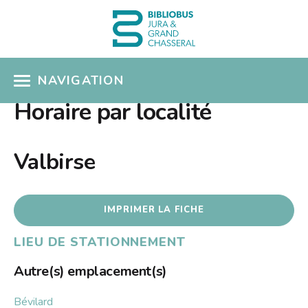
NAVIGATION
Horaire par localité
ACCÈS CATALOGUE
MON COMPTE
Valbirse
COUPS DE COEUR
IMPRIMER LA FICHE
COLLECTIONS
LIEU DE STATIONNEMENT
Présentation
SÉLECTIONS THÉMATIQUES
Nouveautés
Autre(s) emplacement(s)
EN PRATIQUE
Albums pour enfants
Bévilard