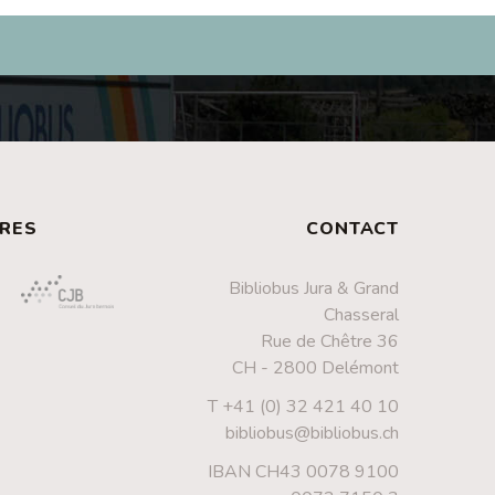
RES
CONTACT
Bibliobus Jura & Grand
Chasseral
Rue de Chêtre 36
CH - 2800 Delémont
T +41 (0) 32 421 40 10
bibliobus@bibliobus.ch
IBAN CH43 0078 9100