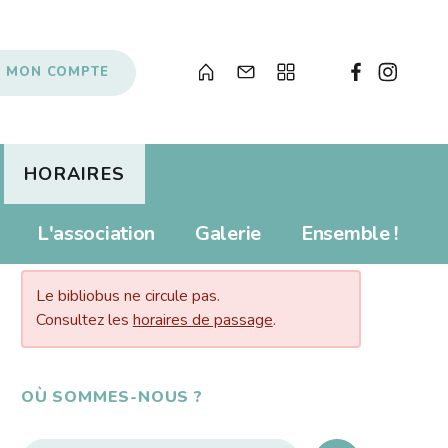
MON COMPTE
HORAIRES
Albums pour enfants
Prolonger
L'association
Galerie
Ensemble !
AUJOURD’HUI…
s
Livres numériques
Tarifs
Newsletter
Revue de presse
Le bibliobus ne circule pas.
Propositions d'achat
Consultez les
horaires de passage
.
Anecdotes
Souvenirs, souvenirs...
Soutenir le Bibliobus
OÙ SOMMES-NOUS ?
Liens