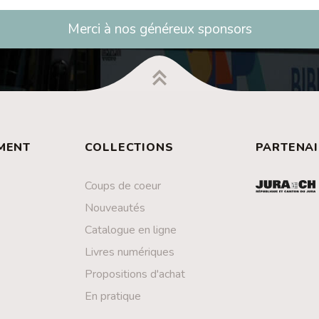
Merci à nos généreux sponsors
MENT
COLLECTIONS
PARTENAI
Coups de coeur
Nouveautés
Catalogue en ligne
Livres numériques
Propositions d'achat
En pratique