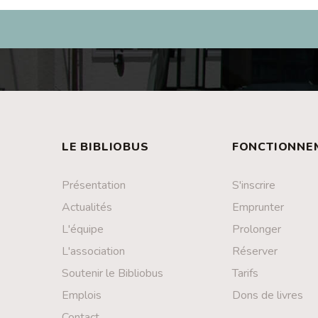
LE BIBLIOBUS
FONCTIONNE
Présentation
S'inscrire
Actualités
Emprunter
L'équipe
Prolonger
L'association
Réserver
Soutenir le Bibliobus
Tarifs
Emplois
Dons de livres
Contact