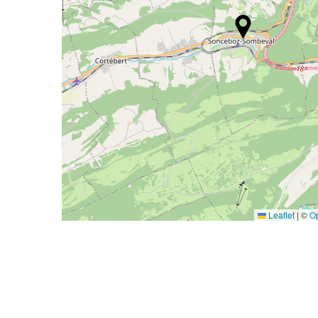
Leaflet
|
©
O