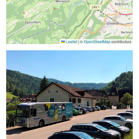
Contact
Liens
Leaflet
|
©
OpenStreetMap
contributors