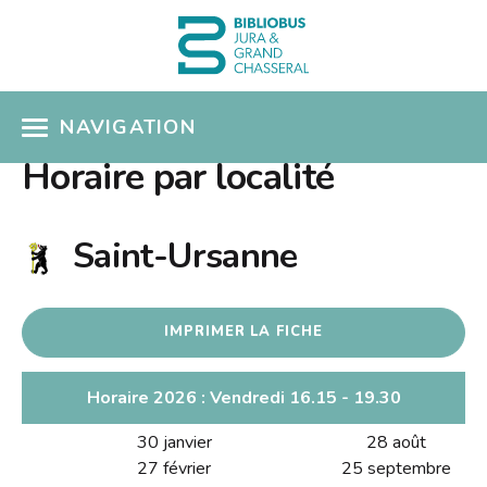
NAVIGATION
Horaire par localité
ACCÈS CATALOGUE
MON COMPTE
Saint-Ursanne
COUPS DE COEUR
IMPRIMER LA FICHE
COLLECTIONS
Présentation
SÉLECTIONS THÉMATIQUES
Horaire 2026 : Vendredi 16.15 - 19.30
Nouveautés
30 janvier
28 août
EN PRATIQUE
Albums pour enfants
27 février
25 septembre