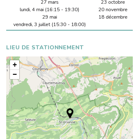
S'inscrire
27 mars
23 octobre
HORAIRES
Jeux vidéo
lundi, 4 mai (16:15 - 19:30)
20 novembre
Emprunter
Lire dans d'autres langues
29 mai
18 décembre
Le Bibliobus
Prolonger
vendredi, 3 juillet (15:30 - 18:00)
Livres numériques
Présentation
L'association
Réserver
Mangas
Actualités
Pour les classes
LIEU DE STATIONNEMENT
Galerie
Lire autrement
Newsletter
Tarifs
Propositions d'achat
Photos
+
Missions
Ensemble !
Dons de livres
Vidéos
−
Historique
Revue de presse
Anecdotes
Radio
L'équipe
Bricolage
Rapports d'activités
Souvenirs, souvenirs...
Soutenir le Bibliobus
Emplois