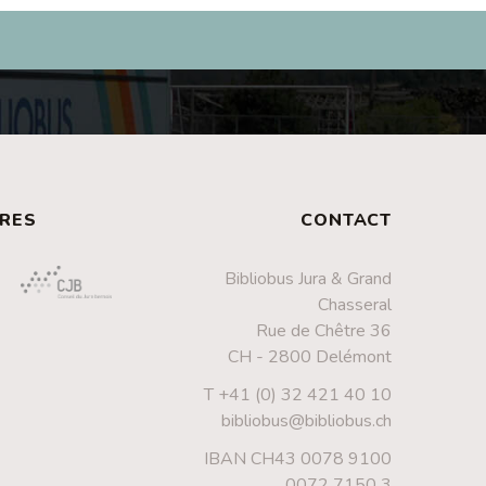
RES
CONTACT
Bibliobus Jura & Grand
Chasseral
Rue de Chêtre 36
CH - 2800 Delémont
T +41 (0) 32 421 40 10
bibliobus@bibliobus.ch
IBAN CH43 0078 9100
0072 7150 3