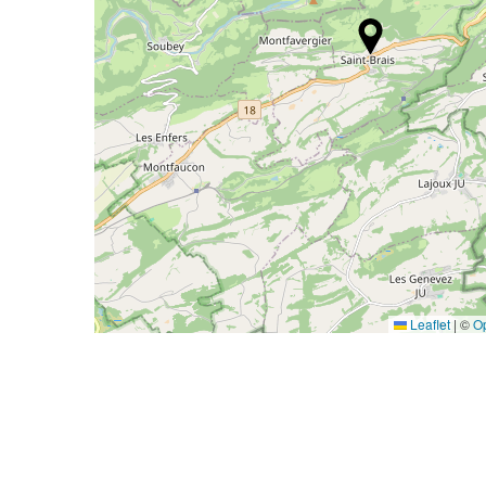
Leaflet
|
©
O