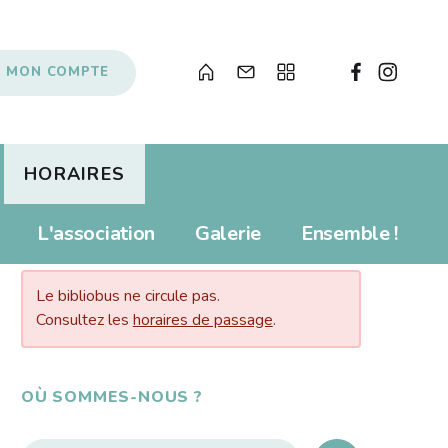
MON COMPTE
HORAIRES
Albums pour enfants
Prolonger
L'association
Galerie
Ensemble !
AUJOURD’HUI…
s
Livres numériques
Tarifs
Newsletter
Revue de presse
Le bibliobus ne circule pas.
Propositions d'achat
Consultez les
horaires de passage
.
Anecdotes
Souvenirs, souvenirs...
Soutenir le Bibliobus
OÙ SOMMES-NOUS ?
Liens