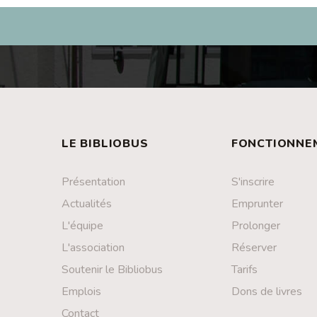
LE BIBLIOBUS
FONCTIONNE
Présentation
S'inscrire
Actualités
Emprunter
L'équipe
Prolonger
L'association
Réserver
Soutenir le Bibliobus
Tarifs
Emplois
Dons de livres
Contact