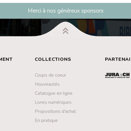
Merci à nos généreux sponsors
MENT
COLLECTIONS
PARTENAI
Coups de coeur
Nouveautés
Catalogue en ligne
Livres numériques
Propositions d'achat
En pratique