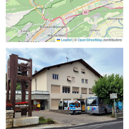
Contact
Liens
Leaflet
|
©
OpenStreetMap
contributors