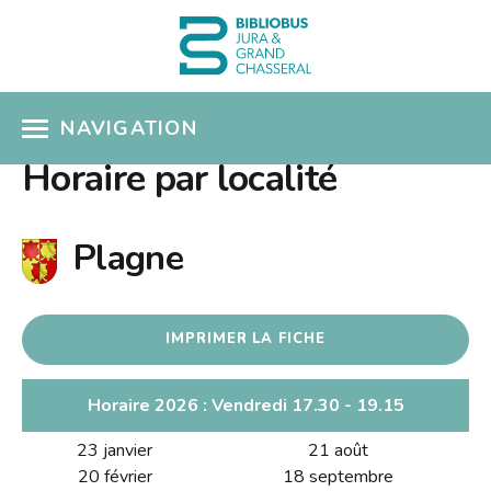
NAVIGATION
Horaire par localité
ACCÈS CATALOGUE
MON COMPTE
Plagne
COUPS DE COEUR
IMPRIMER LA FICHE
COLLECTIONS
Présentation
SÉLECTIONS THÉMATIQUES
Horaire 2026 : Vendredi 17.30 - 19.15
Nouveautés
EN PRATIQUE
23 janvier
21 août
Albums pour enfants
20 février
18 septembre