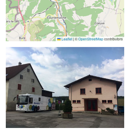
Contact
Liens
Leaflet
|
©
OpenStreetMap
contributors