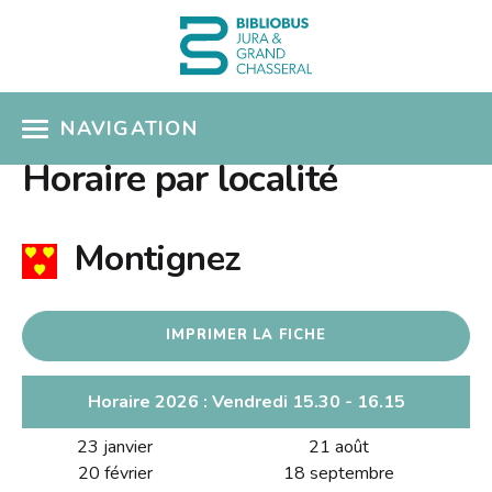
NAVIGATION
Horaire par localité
ACCÈS CATALOGUE
MON COMPTE
Montignez
COUPS DE COEUR
IMPRIMER LA FICHE
COLLECTIONS
Présentation
SÉLECTIONS THÉMATIQUES
Horaire 2026 : Vendredi 15.30 - 16.15
Nouveautés
23 janvier
21 août
EN PRATIQUE
Albums pour enfants
20 février
18 septembre