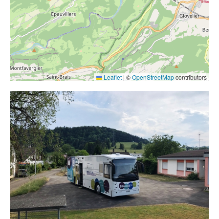
Contact
Liens
Leaflet
|
©
OpenStreetMap
contributors