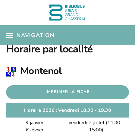
NAVIGATION
Horaire par localité
ACCÈS CATALOGUE
MON COMPTE
Montenol
COUPS DE COEUR
IMPRIMER LA FICHE
COLLECTIONS
Présentation
SÉLECTIONS THÉMATIQUES
Horaire 2026 : Vendredi 18.30 - 19.30
Nouveautés
9 janvier
vendredi, 3 juillet (14:30 -
EN PRATIQUE
Albums pour enfants
6 février
15:00)