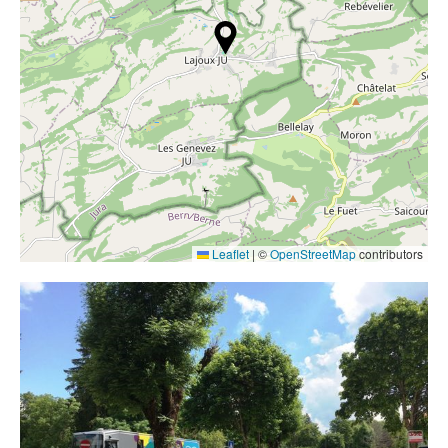
Contact
Liens
Leaflet
|
©
OpenStreetMap
contributors