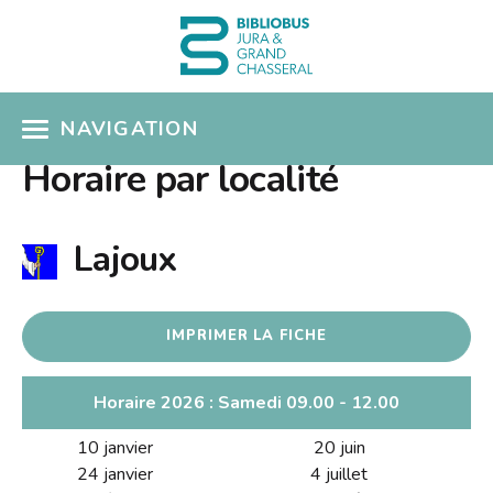
NAVIGATION
Horaire par localité
ACCÈS CATALOGUE
MON COMPTE
Lajoux
COUPS DE COEUR
IMPRIMER LA FICHE
COLLECTIONS
Présentation
SÉLECTIONS THÉMATIQUES
Horaire 2026 : Samedi 09.00 - 12.00
Nouveautés
10 janvier
20 juin
EN PRATIQUE
Albums pour enfants
24 janvier
4 juillet