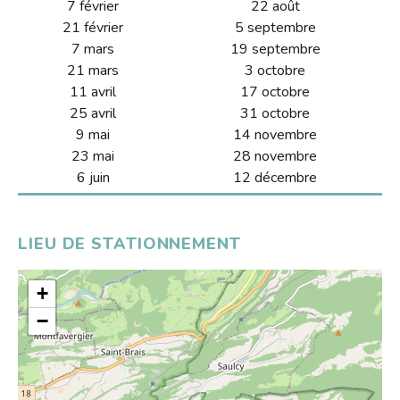
S'inscrire
7 février
22 août
HORAIRES
Jeux vidéo
21 février
5 septembre
Emprunter
Lire dans d'autres langues
7 mars
19 septembre
Le Bibliobus
Prolonger
21 mars
3 octobre
Livres numériques
Présentation
11 avril
17 octobre
L'association
Réserver
Mangas
25 avril
31 octobre
Actualités
Pour les classes
9 mai
14 novembre
Galerie
Lire autrement
Newsletter
23 mai
28 novembre
Tarifs
Propositions d'achat
6 juin
12 décembre
Photos
Missions
Ensemble !
Dons de livres
Vidéos
Historique
LIEU DE STATIONNEMENT
Revue de presse
Anecdotes
Radio
L'équipe
+
Bricolage
Rapports d'activités
−
Souvenirs, souvenirs...
Soutenir le Bibliobus
Emplois