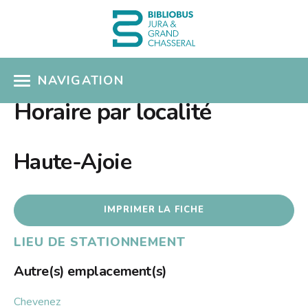
NAVIGATION
Horaire par localité
ACCÈS CATALOGUE
MON COMPTE
Haute-Ajoie
COUPS DE COEUR
IMPRIMER LA FICHE
COLLECTIONS
LIEU DE STATIONNEMENT
Présentation
SÉLECTIONS THÉMATIQUES
Nouveautés
Autre(s) emplacement(s)
EN PRATIQUE
Albums pour enfants
Chevenez