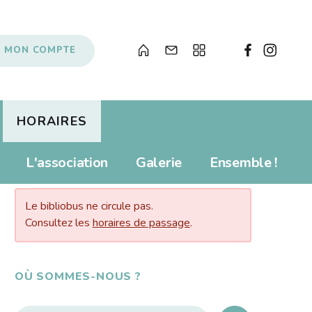
MON COMPTE
HORAIRES
Albums pour enfants
Prolonger
L'association
Galerie
Ensemble !
AUJOURD’HUI…
s
Livres numériques
Tarifs
Newsletter
Revue de presse
Le bibliobus ne circule pas.
Propositions d'achat
Consultez les
horaires de passage
.
Anecdotes
Souvenirs, souvenirs...
Soutenir le Bibliobus
OÙ SOMMES-NOUS ?
Liens