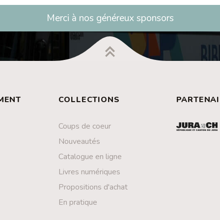
Merci à nos généreux sponsors
MENT
COLLECTIONS
PARTENAI
Coups de coeur
Nouveautés
Catalogue en ligne
Livres numériques
Propositions d'achat
En pratique