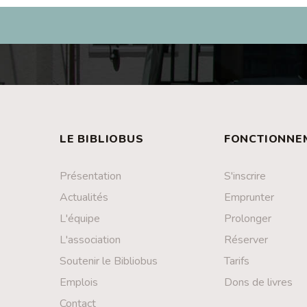
LE BIBLIOBUS
FONCTIONNE
Présentation
S'inscrire
Actualités
Emprunter
L'équipe
Prolonger
L'association
Réserver
Soutenir le Bibliobus
Tarifs
Emplois
Dons de livres
Contact