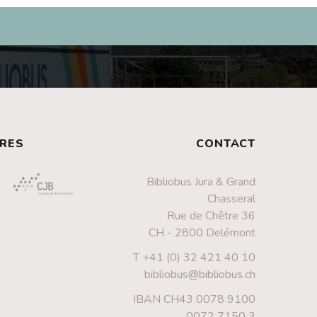
RES
CONTACT
Bibliobus Jura & Grand
Chasseral
Rue de Chêtre 36
CH - 2800 Delémont
T +41 (0) 32 421 40 10
bibliobus@bibliobus.ch
IBAN CH43 0078 9100
0072 7150 3