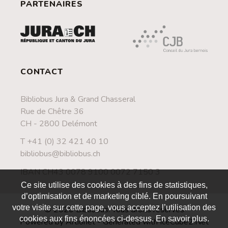
PARTENAIRES
CONTACT
Bibliobus Jura & Grand Chasseral
Rue de Chêtre 36
CH - 2800 Delémont
T +41 (0) 32 421 40 10
bibliobus@bibliobus.ch
IBAN CH43 0078 9100 0072 7150 3
Ce site utilise des cookies à des fins de statistiques,
d’optimisation et de marketing ciblé. En poursuivant
votre visite sur cette page, vous acceptez l’utilisation des
© 2026 Bibliobus. Tous droits réservés
cookies aux fins énoncées ci-dessus. En savoir plus.
Powered by Artionet
-
Generated with IceCube2.Net