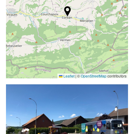
Contact
Liens
Leaflet
|
©
OpenStreetMap
contributors