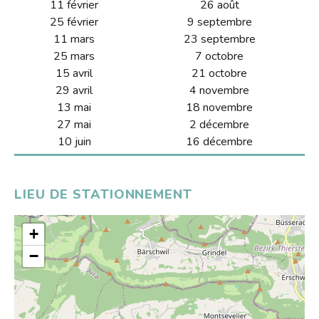
S'inscrire
11 février
26 août
HORAIRES
Jeux vidéo
25 février
9 septembre
Emprunter
Lire dans d'autres langues
11 mars
23 septembre
Le Bibliobus
Prolonger
25 mars
7 octobre
Livres numériques
Présentation
15 avril
21 octobre
L'association
Réserver
Mangas
29 avril
4 novembre
Actualités
Pour les classes
13 mai
18 novembre
Galerie
Lire autrement
Newsletter
27 mai
2 décembre
Tarifs
Propositions d'achat
10 juin
16 décembre
Photos
Missions
Ensemble !
Dons de livres
Vidéos
Historique
LIEU DE STATIONNEMENT
Revue de presse
Anecdotes
Radio
L'équipe
+
Bricolage
Rapports d'activités
−
Souvenirs, souvenirs...
Soutenir le Bibliobus
Emplois