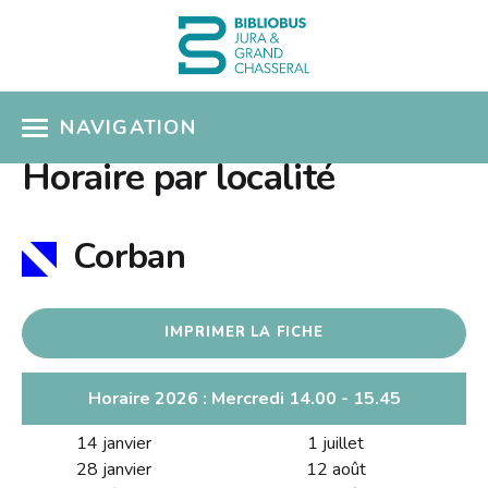
NAVIGATION
Horaire par localité
ACCÈS CATALOGUE
MON COMPTE
Corban
COUPS DE COEUR
IMPRIMER LA FICHE
COLLECTIONS
Présentation
SÉLECTIONS THÉMATIQUES
Horaire 2026 : Mercredi 14.00 - 15.45
Nouveautés
14 janvier
1 juillet
EN PRATIQUE
Albums pour enfants
28 janvier
12 août