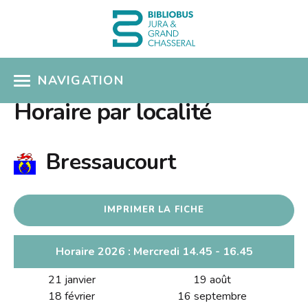
NAVIGATION
Horaire par localité
ACCÈS CATALOGUE
MON COMPTE
Bressaucourt
COUPS DE COEUR
IMPRIMER LA FICHE
COLLECTIONS
Présentation
SÉLECTIONS THÉMATIQUES
Horaire 2026 : Mercredi 14.45 - 16.45
Nouveautés
21 janvier
19 août
EN PRATIQUE
Albums pour enfants
18 février
16 septembre