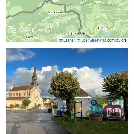
Contact
Liens
Leaflet
|
©
OpenStreetMap
contributors